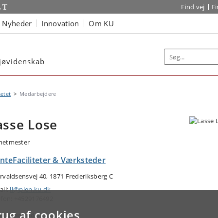
Find vej
F
Nyheder
Innovation
Om KU
iljøvidenskab
etet
Medarbejdere
asse Lose
etmester
anteFaciliteter & Værksteder
rvaldsensvej 40, 1871 Frederiksberg C
ail:
ll@plen.ku.dk
efon: +4529176492
rug af cookies
ejdsområde