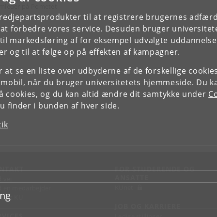
mleder på Pometet
tredjepartsprodukter til at registrere brugernes adfæ
e at forbedre vores service. Desuden bruger universitet
il markedsføring af for eksempel udvalgte uddannelser e
r og til at følge op på effekten af kampagner.
or at se en liste over udbyderne af de forskellige cooki
 mobil, når du bruger universitetets hjemmeside. Du k
slå cookies, og du kan altid ændre dit samtykke under
Co
 finder i bunden af hver side.
tik
NTAKT
FOR STUDERENDE OG
ANSATTE
d vej
KUnet
d en medarbejder
ing
takt KU
JOB OG KARRIERE
RVICES
Ledige stillinger