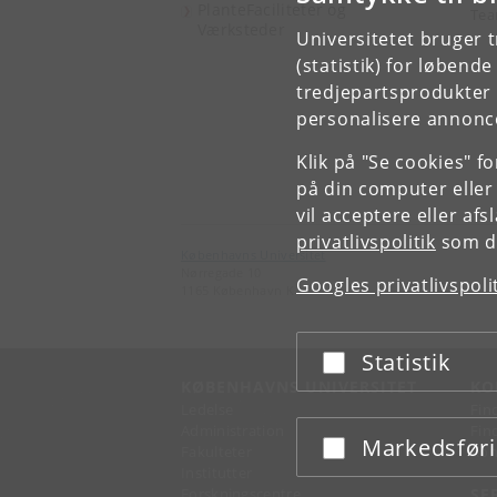
PlanteFaciliteter og
Tea
Værksteder
Universitetet bruger 
(statistik) for løbend
tredjepartsprodukter t
personalisere annonce
Klik på "Se cookies" f
på din computer eller
vil acceptere eller af
privatlivspolitik
som du
Københavns Universitet
Nørregade 10
Googles privatlivspoli
1165 København K
Statistik
Acceptér eller afslå
KØBENHAVNS UNIVERSITET
KO
Ledelse
Fin
Administration
Fin
Markedsfør
Acceptér eller afslå
Fakulteter
Kon
Institutter
Forskningscentre
SE