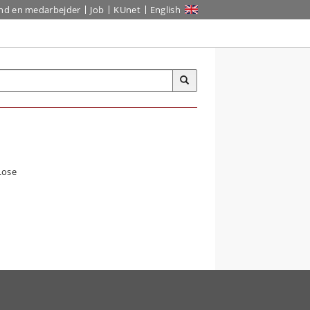
ind en medarbejder
Job
KUnet
English