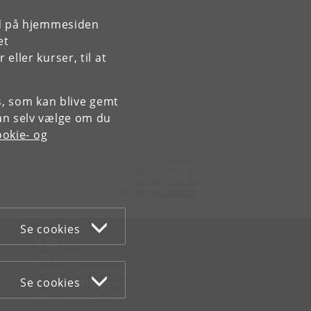
rd på hjemmesiden
et
ller kurser, til at
es, som kan blive gemt
an selv vælge om du
okie- og
Kontakt:
Institutsekretariat
plen
@
plen
.
ku
.
dk
Tlf:
+45 +45 35333560
Se cookies
WEB
Om websitet
Cookies og privatlivspolitik
Se cookies
Tilgængelighedserklæring
Informationssikkerhed