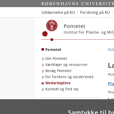
Start
Uddannelse på KU
Forskning på KU
Pometet
Institut for Plante- og M
Pometet
Pom
Om Pometet
L
Værktøjer og ressourcer
Besøg Pometet
Pom
For forskere og studerende
Medarbejdere
Pl
Kontakt og find vej
Tho
E-m
Tel
Institut for Plante- og
Miljøvidenskab
Samtykke til b
Arb