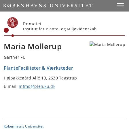
Start
Toggl
Pometet
Institut for Plante- og Miljøvidenskab
Maria Mollerup
Gartner FU
PlanteFaciliteter & Værksteder
Højbakkegård Allé 13, 2630 Taastrup
E-mail:
mfmo@plen.ku.dk
Københavns Universitet