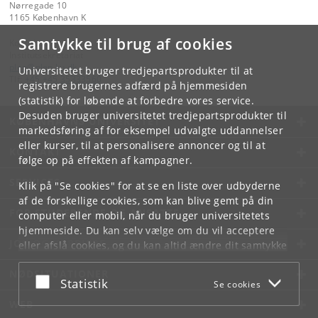
Nørregade 10
1165 København K
Samtykke til brug af cookies
Kontakt:
Institutsekretariat
plen
@
plen
.
ku
.
dk
Universitetet bruger tredjepartsprodukter til at
Tlf:
+45 +45 35333560
registrere brugernes adfærd på hjemmesiden
(statistik) for løbende at forbedre vores service.
Desuden bruger universitetet tredjepartsprodukter til
KØBENHAVNS UNIVERSITET
markedsføring af for eksempel udvalgte uddannelser
eller kurser, til at personalisere annoncer og til at
KONTAKT
følge op på effekten af kampagner.
SERVICES
Klik på "Se cookies" for at se en liste over udbyderne
af de forskellige cookies, som kan blive gemt på din
FOR STUDERENDE OG ANSATTE
computer eller mobil, når du bruger universitetets
hjemmeside. Du kan selv vælge om du vil acceptere
JOB OG KARRIERE
eller afslå cookies, og du kan altid ændre dit samtykke
under
Cookie- og privatlivspolitik
som du finder i
NØDSITUATIONER
bunden af hver side.
Acceptér eller afslå
Statistik
Se cookies
Googles privatlivspolitik
WEB