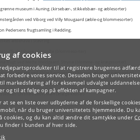
 grønne museum i Auning. (kirsebær-, stikkelsbær- og æblesorter)
mstergården ved Viborg ved Villy Mougaard (æble-og blommesorter)
on Pedersens frugtsamling i Rødding.
dikes æblehave i Støvring
nstorffs slotshave i Gentofte (blommesorter)
rug af cookies
ynø frugt ved Mette Meldgaard, Strynø (blomme- og krægesorter)
tredjepartsprodukter til at registrere brugernes adfæ
rdvang plantage ved Ebbe Rasmussen i Otterup (æble- og pæresorter)
e at forbedre vores service. Desuden bruger universitet
il markedsføring af for eksempel udvalgte uddannelser e
ergården i Plejerup ved Æbleværkstedet Nonnetit (Sjællandske æblesort
r og til at følge op på effekten af kampagner.
tsskoven Ulvshale skov, Møn (kræge-kloner)
or at se en liste over udbyderne af de forskellige cooki
 mobil, når du bruger universitetets hjemmeside. Du k
slå cookies, og du kan altid ændre dit samtykke under
Co
 finder i bunden af hver side.
tik