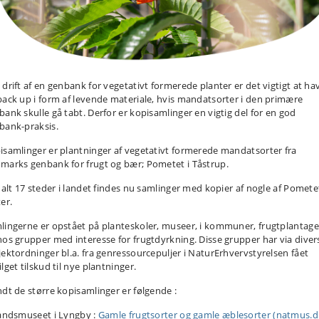
 drift af en genbank for vegetativt formerede planter er det vigtigt at ha
back up i form af levende materiale, hvis mandatsorter i den primære
bank skulle gå tabt. Derfor er kopisamlinger en vigtig del for en god
bank-praksis.
isamlinger er plantninger af vegetativt formerede mandatsorter fra
marks genbank for frugt og bær; Pometet i Tåstrup.
i alt 17 steder i landet findes nu samlinger med kopier af nogle af Pomete
er.
lingerne er opstået på planteskoler, museer, i kommuner, frugtplantage
hos grupper med interesse for frugtdyrkning. Disse grupper har via diver
jektordninger bl.a. fra genressourcepuljer i NaturErhvervstyrelsen fået
lget tilskud til nye plantninger.
ndt de større kopisamlinger er følgende :
landsmuseet i Lyngby :
Gamle frugtsorter og gamle æblesorter (natmus.d