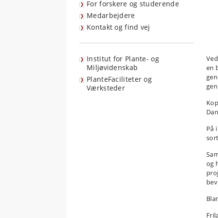
For forskere og studerende
Medarbejdere
Kontakt og find vej
Ved
Institut for Plante- og
Miljøvidenskab
en 
gen
PlanteFaciliteter og
gen
Værksteder
Kop
Dan
På 
sort
Sam
og 
pro
bevi
Bla
Fri