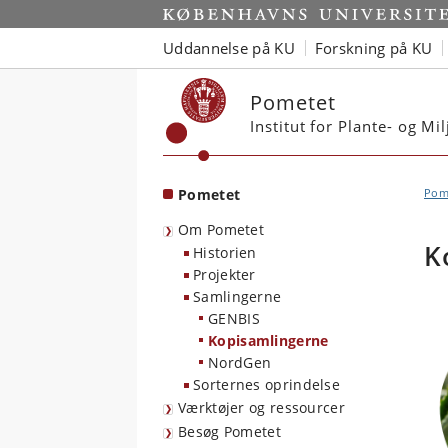
Start
Uddannelse på KU
Forskning på KU
Pometet
Institut for Plante- og M
Pometet
Pom
Om Pometet
K
Historien
Projekter
Samlingerne
GENBIS
Kopisamlingerne
NordGen
Sorternes oprindelse
Værktøjer og ressourcer
Besøg Pometet