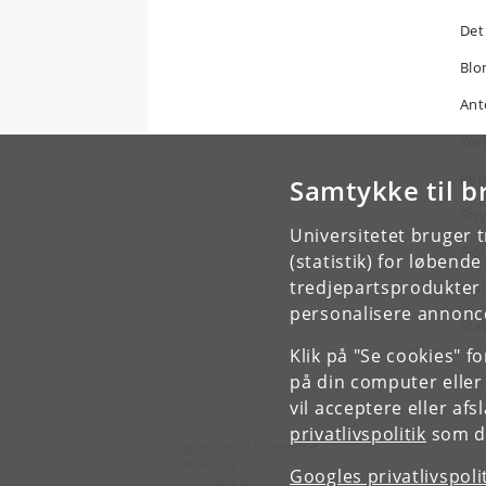
Det
Blo
Ant
Wøl
Ber
Samtykke til b
Str
Universitetet bruger 
Fjo
(statistik) for løbend
tredjepartsprodukter t
Mal
personalisere annonce
Sta
Klik på "Se cookies" f
på din computer eller
vil acceptere eller af
privatlivspolitik
som du
Københavns Universitet
Nørregade 10
Googles privatlivspoli
1165 København K