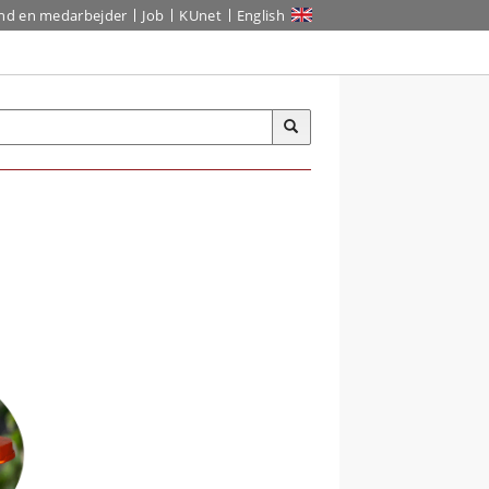
ind en medarbejder
Job
KUnet
English