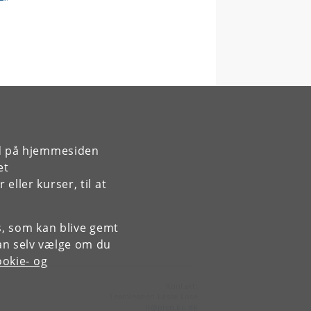
rd på hjemmesiden
et
ller kurser, til at
er)
es, som kan blive gemt
an selv vælge om du
okie- og
Kontakt:
Teamleader: Lasse Lose
ll
@
plen
.
ku
.
dk