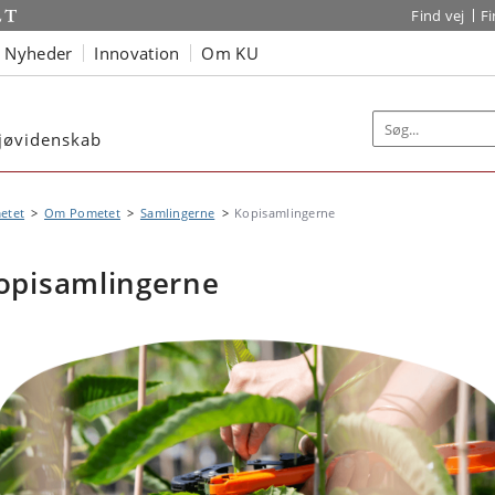
Find vej
F
Nyheder
Innovation
Om KU
iljøvidenskab
etet
Om Pometet
Samlingerne
Kopisamlingerne
opisamlingerne