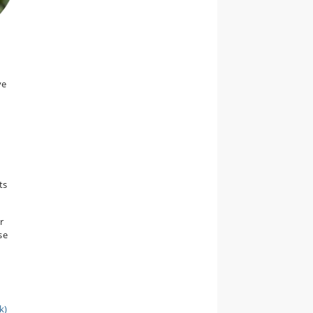
ve
ts
r
se
k)